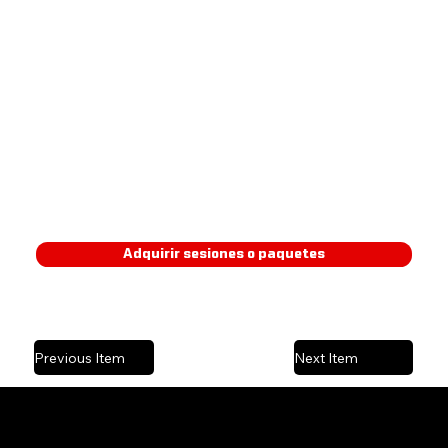
Lic. en acondicionamiento físico (INECD).
Entrenador personal nivel 1 y 2.
Especializado en fuerza hipertrofia y sistemas de entrenamiento (ITPF).
Diplomado en periodización del entrenamiento y biomecánica.
Adquirir sesiones o paquetes
Previous Item
Next Item