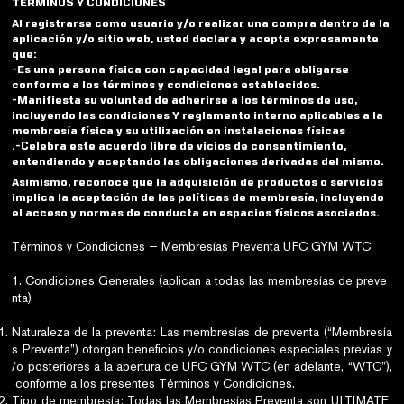
TÉRMINOS Y CONDICIONES
Al registrarse como usuario y/o realizar una compra dentro de la
aplicación y/o sitio web, usted declara y acepta expresamente
que:
-Es una persona física con capacidad legal para obligarse
conforme a los términos y condiciones establecidos.
-Manifiesta su voluntad de adherirse a los términos de uso,
incluyendo las condiciones Y reglamento interno aplicables a la
membresía física y su utilización en instalaciones físicas
.
-Celebra este acuerdo libre de vicios de consentimiento,
entendiendo y aceptando las obligaciones derivadas del mismo.
Asimismo, reconoce que la adquisición de productos o servicios
implica la aceptación de las políticas de membresía, incluyendo
el acceso y normas de conducta en espacios físicos asociados.
Términos y Condiciones — Membresías Preventa UFC GYM WTC
1. Condiciones Generales (aplican a todas las membresías de preve
nta)
Naturaleza de la preventa: Las membresías de preventa (“Membresía
s Preventa”) otorgan beneficios y/o condiciones especiales previas y
/o posteriores a la apertura de UFC GYM WTC (en adelante, “WTC”),
conforme a los presentes Términos y Condiciones.
Tipo de membresía: Todas las Membresías Preventa son ULTIMATE