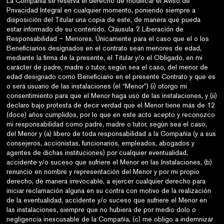
La Compañía se reserva el derecho de modificar el Aviso de
Privacidad Integral en cualquier momento, poniendo siempre a
disposición del Titular una copia de este, de manera que pueda
estar informado de su contenido. Cláusula 7. Liberación de
Responsabilidad – Menores. Únicamente para el caso que el o los
Beneficiarios designados en el contrato sean menores de edad,
mediante la firma de la presente, el Titular y/o el Obligado, en mi
carácter de padre, madre o tutor, según sea el caso, del menor de
edad designado como Beneficiario en el presente Contrato y que es
o será usuario de las instalaciones (el “Menor”) (i) otorgo mi
consentimiento para que el Menor haga uso de las instalaciones, y (ii)
declaro bajo protesta de decir verdad que el Menor tiene más de 12
(doce) años cumplidos, por lo que en este acto acepto y reconozco
mi responsabilidad como padre, madre o tutor, según sea el caso,
del Menor y (a) libero de toda responsabilidad a la Compañía (y a sus
consejeros, accionistas, funcionarios, empleados, abogados y
agentes de dichas instituciones) por cualquier eventualidad,
accidente y/o suceso que sufriere el Menor en las Instalaciones, (b)
renuncio en nombre y representación del Menor y por mi propio
derecho, de manera irrevocable, a ejercer cualquier derecho para
iniciar reclamación alguna en su contra con motivo de la realización
de la eventualidad, accidente y/o suceso que sufriere el Menor en
las instalaciones, siempre que no hubiera de por medio dolo o
negligencia inexcusable de la Compañía, (c) me obligo a indemnizar