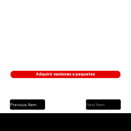
Certificación en personal Trainer - IFBB PRO LEAGUE.
Licenciatura en nutrición - Universidad de Londres
Especialidad en entrenamiento de fuerza, entrenamiento funcional e hipertrofia muscular.
Adquirir sesiones o paquetes
Previous Item
Next Item