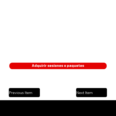
Entrenamiento de suspensión TRX, 2012.
Entrenamiento de RIP grupal, San Francisco mCalifornia 2014.
Entrenamiento sports medicine suspension, San Francisco California 2014.
Entrenamiento TRX Force nivel 2 suspensión, San Francisco California 2014.
Adquirir sesiones o paquetes
Previous Item
Next Item