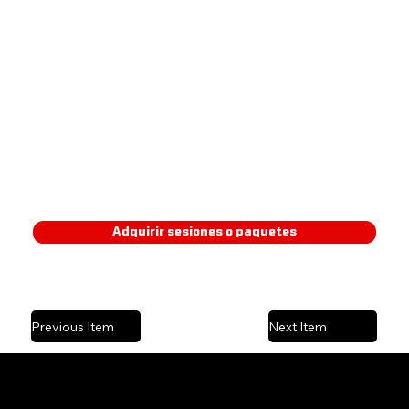
Entrenamiento saludable.
Adquirir sesiones o paquetes
Previous Item
Next Item