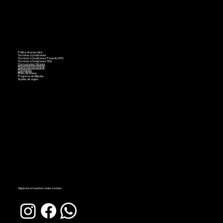
Política de privacidad
Términos y Condiciones
Términos y Condiciones Preventa WTC
Términos y Condiciones TDU
Comunicados Oficiales
Queremos escucharte
Franquicias
Bolsa de trabajo
Programa de Afiliados
Tarjetas de regalo
Síguenos en nuestras redes sociales: