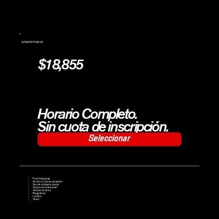
ULTIMATE FITNESS
$18,855
Horario Completo.
Sin cuota de inscripción.
Seleccionar
Punching bags
Acceso a clases grupales
Uso de octágono y jaula
Valoración nutricional
Valoración física
Regaderas
Lockers
Vapor