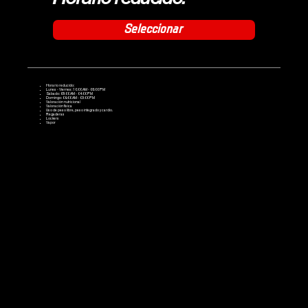
Seleccionar
Horario reducido:
Lunes - Viernes: 10:00 AM - 06:00 PM
Sábado: 08:00 AM - 04:00 PM
Domingo: 09:00 AM - 03:00 PM
Valoración nutricional
Valoración física
Uso de peso libre, peso integrado y cardio.
Regaderas
Lockers
Vapor