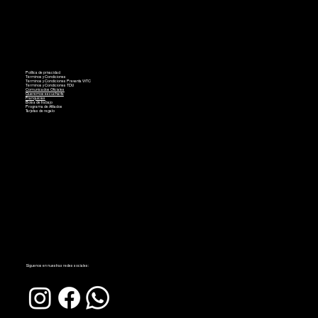
Política de privacidad
Términos y Condiciones
Términos y Condiciones Preventa WTC
Términos y Condiciones TDU
Comunicados Oficiales
Queremos escucharte
Franquicias
Bolsa de trabajo
Programa de Afiliados
Tarjetas de regalo
Síguenos en nuestras redes sociales: