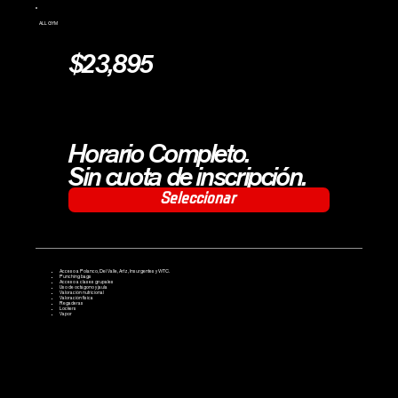
ALL GYM
$23,895
Horario Completo.
Sin cuota de inscripción.
Seleccionar
Acceso a Polanco, Del Valle, Artz, Insurgentes y WTC.
Punching bags
Acceso a clases grupales
Uso de octágono y jaula
Valoración nutricional
Valoración física
Regaderas
Lockers
Vapor