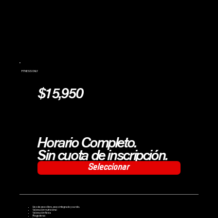
FITNESS ONLY
$15,950
Horario Completo.
Sin cuota de inscripción.
Seleccionar
Uso de peso libre, peso integrado y cardio.
Valoración nutricional
Valoración física
Regaderas