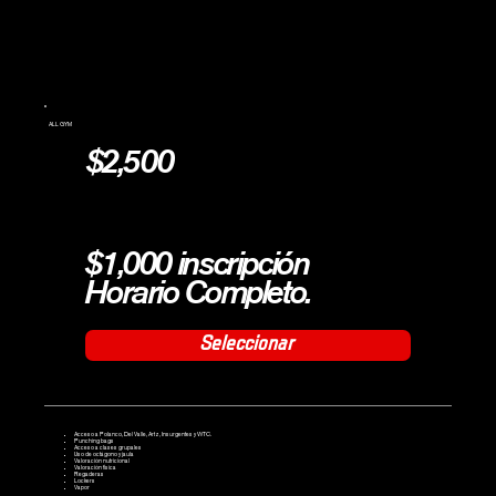
ALL GYM
$2,500
$1,000 inscripción
Horario Completo.
Seleccionar
Acceso a Polanco, Del Valle, Artz, Insurgentes y WTC.
Punching bags
Acceso a clases grupales
Uso de octágono y jaula
Valoración nutricional
Valoración física
Regaderas
Lockers
Vapor