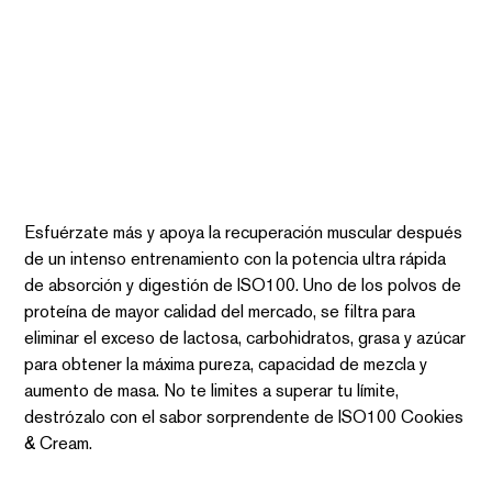
ISO100 COOKIES & CREAM 5LB
SKU
SKU:
ICCUFC
ICCUFC
Precio
$2,300.00
Esfuérzate más y apoya la recuperación muscular después
de un intenso entrenamiento con la potencia ultra rápida
de absorción y digestión de ISO100. Uno de los polvos de
proteína de mayor calidad del mercado, se filtra para
eliminar el exceso de lactosa, carbohidratos, grasa y azúcar
para obtener la máxima pureza, capacidad de mezcla y
aumento de masa. No te limites a superar tu límite,
destrózalo con el sabor sorprendente de ISO100 Cookies
& Cream.
Cantidad