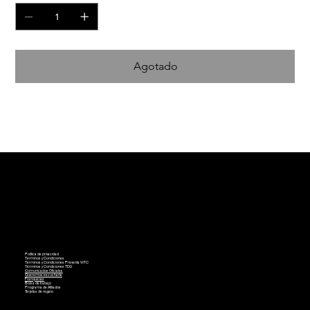
Agotado
Política de privacidad
Términos y Condiciones
Términos y Condiciones Preventa WTC
Términos y Condiciones TDU
Comunicados Oficiales
Queremos escucharte
Franquicias
Bolsa de trabajo
Programa de Afiliados
Tarjetas de regalo