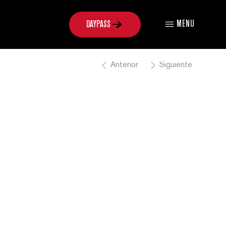
MENU
Anterior
Siguiente
ISO100
FRUITY
PEBBLES