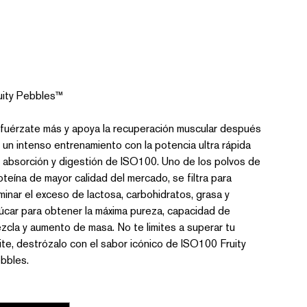
5LB
SKU
U:
IFPUFC
IFPUFC
io
,300.00
uity Pebbles™
fuérzate más y apoya la recuperación muscular después
 un intenso entrenamiento con la potencia ultra rápida
 absorción y digestión de ISO100. Uno de los polvos de
oteína de mayor calidad del mercado, se filtra para
iminar el exceso de lactosa, carbohidratos, grasa y
úcar para obtener la máxima pureza, capacidad de
zcla y aumento de masa. No te limites a superar tu
mite, destrózalo con el sabor icónico de ISO100 Fruity
bbles.
ntidad