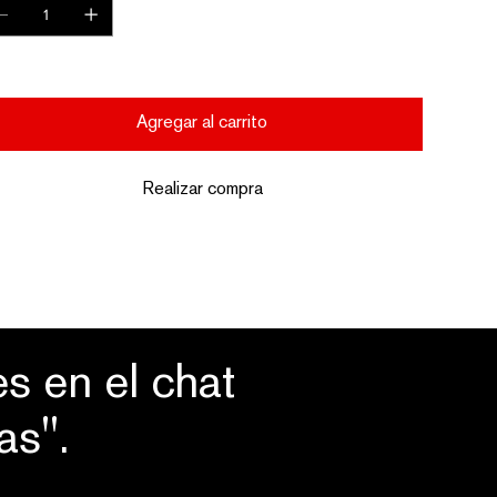
lo 3 disponible(s)
Agregar al carrito
Realizar compra
s en el chat
as".