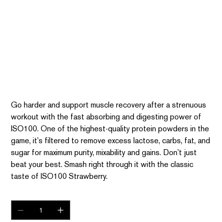
ISO100 STRAWBERRY 5LB
SKU
SKU:
ISUFC
ISUFC
Precio
$2,300.00
Go harder and support muscle recovery after a strenuous
workout with the fast absorbing and digesting power of
ISO100. One of the highest-quality protein powders in the
game, it’s filtered to remove excess lactose, carbs, fat, and
sugar for maximum purity, mixability and gains. Don’t just
beat your best. Smash right through it with the classic
taste of ISO100 Strawberry.
Cantidad