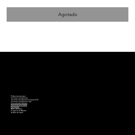
Agotado
Política de privacidad
Términos y Condiciones
Términos y Condiciones Preventa WTC
Términos y Condiciones TDU
Comunicados Oficiales
Queremos escucharte
Franquicias
Bolsa de trabajo
Programa de Afiliados
Tarjetas de regalo