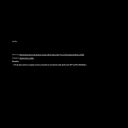
Nail Bar
Dirección:
Antonio Dovali Jaime 95, Santa Fe, Zedec Sta Fé, Álvaro Obregón, 01376 Ciudad de México, CDMX.
Instagram:
@casamaria_nailbar
Beneficio:
- 10% de descuento en cualquier servicio, al enseñar la membresía activa dentro de la APP de UFC GYM México.