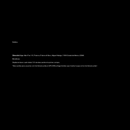
Estética
Dirección
:
Edgar Allan Poe 101, Polanco, Polanco III Secc, Miguel Hidalgo, 11550 Ciudad de México, CDMX.
Beneficios:
Depilacion laser cuatri-diodo 10% de descuento en la primer compra.
*Descuentos para usuarios con membresía activa en UFC GYM, al llegar tendrás que mostrar tu app con tu membresía activa*.