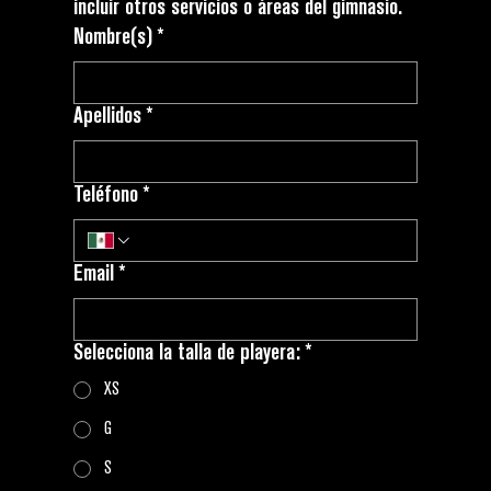
incluir otros servicios o áreas del gimnasio.
Nombre(s)
*
Apellidos
*
Teléfono
*
Email
*
Selecciona la talla de playera:
*
XS
G
S