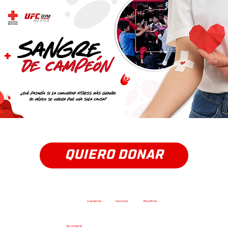
QUIERO DONAR
Todos los días entrenamos para ser más fuertes,
Levantamos
más peso,
Corremos
más rápido,
Resistimos
más.
Pero existe una fuerza que vale más que cualquier récord personal.
La fuerza de ayudar a alguien que no conoces
Este julio, UFC GYM México y Cruz Roja Mexicana te invitan a convertir tu entrenamiento en esperanza.
Porque la sangre no se fabrica,
Se comparte.