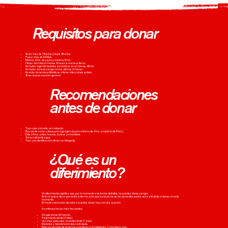
Requisitos para donar
Tener más de 18 años y hasta 65 años.
Pesar más de 50 kilos.
Mínimo 4 hrs. de ayuno y máximo 8 hrs.
Haber dormido al menos 6 horas la noche anterior.
No haber ingerido bebidas alcohólicas en al menos 48 hrs.
No haber donado sangre en los últimos 2 meses
No estar tomando antibióticos ni tener infecciones activas.
Tener buena salud en general.
Recomendaciones
antes de donar
Trae ropa cómoda, ven relajado.
Recuerda cenar y desayuna algo ligero (ayuno mínimo de 4 hrs. y máximo de 8 hrs.).
Evita 24 hrs. antes: huevos, lácteos y embutidos.
Toma suficiente agua.
Trae una identificación oficial con fotografía.
¿Qué es un
diferimiento?
Un diferimiento significa que, por el momento o de forma definitiva, no puedes donar sangre.
Esto no quiere decir que estés enfermo, sino que tu salud o la de los pacientes podría verse afectada si donas en este
momento.
EI médico valorador decidirá si puedes donar hoy o en otra ocasión.
A continuación los mas frecuentes:
Cirugía previa (6 meses).
Tratamiento dental (7 días).
Vacunas aplicadas recientemente (1 mes).
Diabetes e hipertensión descontrolada.
Estar en periodo de lactancia o embarazo (multigestas > 3 embarazos).