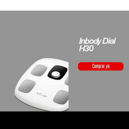
Inbody Dial
H30
Comprar ya