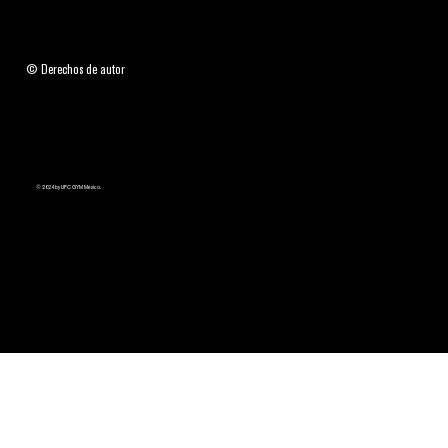
© Derechos de autor
© 2024 by UFC GYM México.