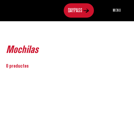
MENU
Inicio
Mochilas
Mochilas
0 productos
Todavía no hay ningún producto...
Puedes elegir una categoría diferente para seguir
comprando.