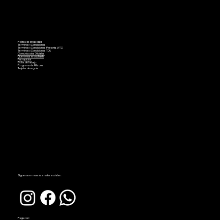
Política de privacidad
Términos y Condiciones
Términos y Condiciones Preventa WTC
Términos y Condiciones TDU
Comunicados Oficiales
Queremos escucharte
Franquicias
Bolsa de trabajo
Programa de Afiliados
Tarjetas de regalo
Síguenos en nuestras redes sociales:
Paga con: